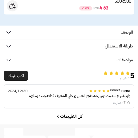
63

-19%

78
الوصف
طريقة الاستعمال
مواصفات
5
اكتب تقيمك
1 تقييم
2024/12/30
rama *****
واو رغم ع سعره صدق ريحته تفتح النفس ويخلي الشفايف قطعه وحده وحلووه
(1)
ارسال رد
كل التقييمات