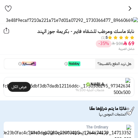
نابلا ماسك ومرطب للشفاه فايبر - بكريمة جوز الهند
(1)
5
69
-35%
106


شامل الضريبة
هل تريد الدفع بالتقسيط؟
NABLA
عرض الكل
منتجات أصلية 100%
غالبًا ما يتم شراؤها معًا
المنتجات الموصى بها
The Ordinary
تونر مقشر بحمض الجليكوليك 7% من ذا اورديناري - 240مل