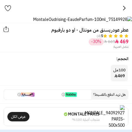
عطر عودريسنق من مونتال - او دو بارفيوم
(4)
5
469
-30%
669


شامل الضريبة
الحجم:
100مل
469

هل تريد الدفع بالتقسيط؟
MONTALE PARIS
عرض الكل
منتجات أصلية 100%