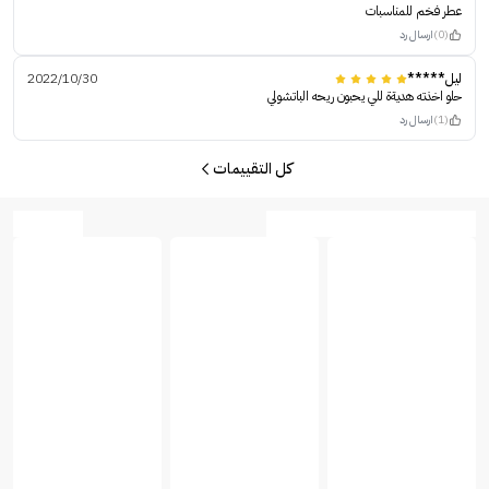
عطر فخم للمناسبات
(0)
ارسال رد
ليل*****
2022/10/30
حلو اخذته هديةة للي يحبون ريحه الباتشولي
(1)
ارسال رد
كل التقييمات