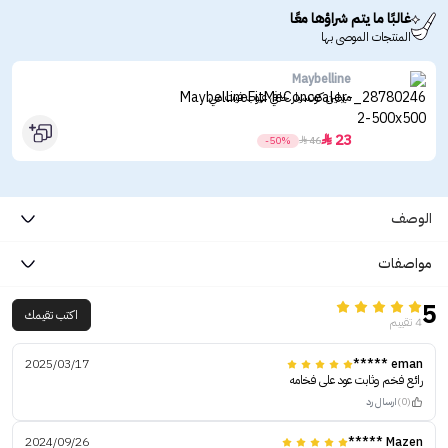
غالبًا ما يتم شراؤها معًا
المنتجات الموصى بها
Maybelline
ميبلين كونسيلر خافي عيوب فيت مي
23

-50%

46
الوصف
مواصفات
5
اكتب تقيمك
4 تقييم
2025/03/17
eman *****
رائع فخم وثابت عود على فخامه
(0)
ارسال رد
2024/09/26
Mazen *****