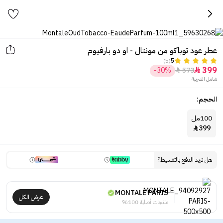
عطر عود توباكو من مونتال - او دو بارفيوم
(5)
5
399
-30%
573


شامل الضريبة
الحجم:
100مل
399

هل تريد الدفع بالتقسيط؟
MONTALE PARIS
عرض الكل
منتجات أصلية 100%