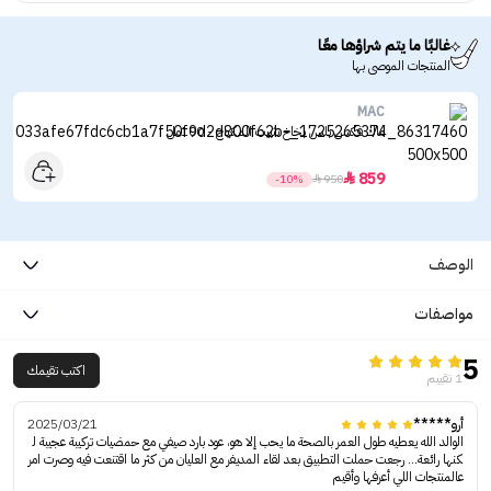
غالبًا ما يتم شراؤها معًا
المنتجات الموصى بها
MAC
ماك فكس بلس بخاخ تثبيت المكياج - 100مل
859

-10%

950
الوصف
مواصفات
5
اكتب تقيمك
1 تقييم
أرو*****
2025/03/21
الوالد الله يعطيه طول العمر بالصحة ما يحب إلا هو، عود بارد صيفي مع حمضيات تركيبة عجيبة ل
كنها رائعة… رجعت حملت التطبيق بعد لقاء المديفر مع العليان من كثر ما اقتنعت فيه وصرت امر
عالمنتجات اللي أعرفها وأقيم