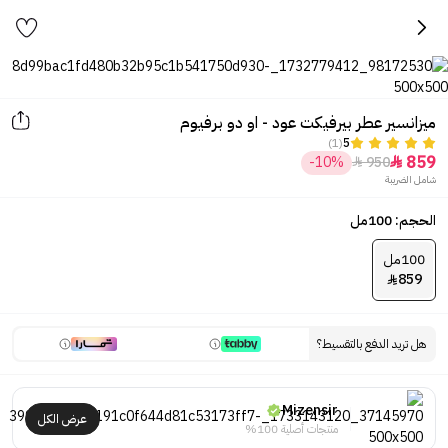
ميزانسير عطر بيرفيكت عود - او دو برفيوم
(1)
5
859
-10%
950


شامل الضريبة
الحجم: 100مل
100مل
859

هل تريد الدفع بالتقسيط؟
Mizensir
عرض الكل
منتجات أصلية 100%