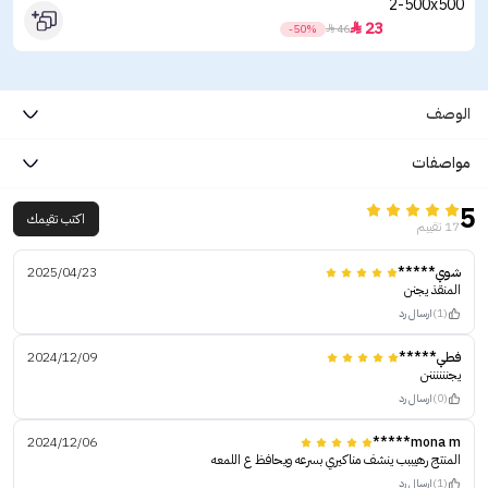
23

-50%

46
الوصف
مواصفات
5
اكتب تقيمك
17 تقييم
شوي*****
2025/04/23
المنقذ يجنن
(1)
ارسال رد
فطي*****
2024/12/09
يجننننننن
(0)
ارسال رد
2024/12/06
mona m*****
المنتج رهيببب ينشف مناكيري بسرعه ويحافظ ع اللمعه
(1)
ارسال رد