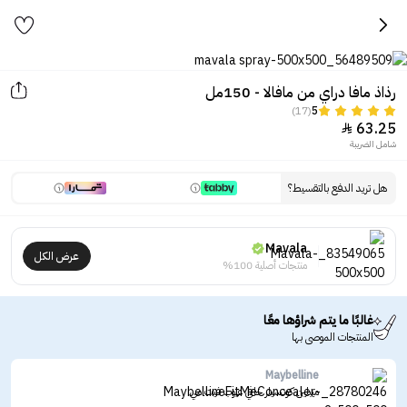
رذاذ مافا دراي من مافالا - 150مل
(17)
5
63.25

شامل الضريبة
هل تريد الدفع بالتقسيط؟
Mavala
عرض الكل
منتجات أصلية 100%
غالبًا ما يتم شراؤها معًا
المنتجات الموصى بها
Maybelline
ميبلين كونسيلر خافي عيوب فيت مي