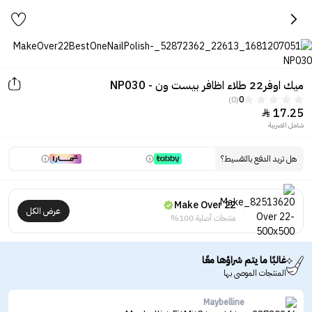
ميك اوفر22 طلاء اظافر بيست ون - NP030
(0)
0
17.25

شامل الضريبة
هل تريد الدفع بالتقسيط؟
Make Over 22
عرض الكل
منتجات أصلية 100%
غالبًا ما يتم شراؤها معًا
المنتجات الموصى بها
Maybelline