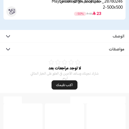
ميبلين كونسيلر خافي عيوب فيت مي
23

-50%

46
الوصف
مواصفات
لا توجد مراجعات بعد
شارك تجربتك وساعد الآخرين في العثور على الخيار المثالي
لهم.
اكتب تقيمك