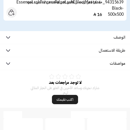
ماسكرا لاش برينسس فالس لاش ايفكت من ايسنس - اسود
16

الوصف
طريقة الاستعمال
مواصفات
لا توجد مراجعات بعد
شارك تجربتك وساعد الآخرين في العثور على الخيار المثالي
لهم.
اكتب تقيمك