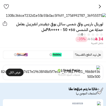
لوريال باريس واقي شمس سائل يوفي ديفيندر انفيزيبل بعامل
حماية من الشمس 50+ PA++++ - 50مل
(0)
0
34
-35%
52


شامل الضريبة
هل تريد الدفع بالتقسيط؟
LOreal Paris
عرض الكل
منتجات أصلية 100%
غالبًا ما يتم شراؤها معًا
المنتجات الموصى بها
essence