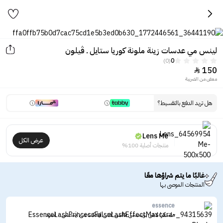
لينس مي عدسات زينة ملونة كوريا ستايل ـ ڤيلون
(0)
0
150

معفى من الضريبة
هل تريد الدفع بالتقسيط؟
Lens Me
عرض الكل
منتجات أصلية 100%
غالبًا ما يتم شراؤها معًا
المنتجات الموصى بها
essence
ماسكرا لاش برينسس فالس لاش ايفكت من ايسنس - اسود