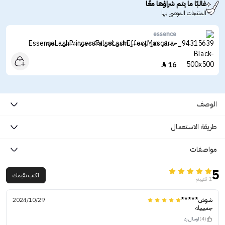
غالبًا ما يتم شراؤها معًا
المنتجات الموصى بها
essence
ماسكرا لاش برينسس فالس لاش ايفكت من ايسنس - اسود
16

الوصف
طريقة الاستعمال
مواصفات
5
اكتب تقيمك
1 تقييم
شوش*****
2024/10/29
جمييييله
(4)
ارسال رد