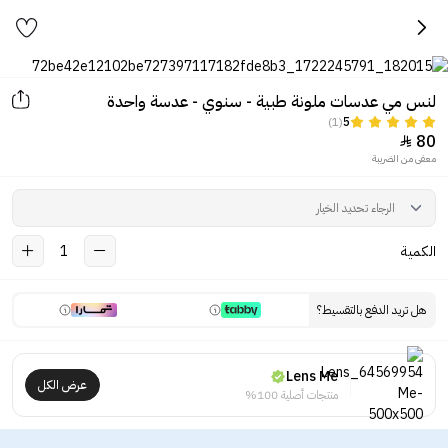
لنس مي عدسات ملونة طبية - سنوي - عدسة واحدة
(1)
5
80

معفى من الضريبة
الكمية
1
هل تريد الدفع بالتقسيط؟
Lens Me
عرض الكل
منتجات أصلية 100%