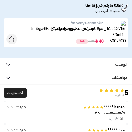
غالبًا ما يتم شراؤها معًا
المنتجات الموصى بها
I'm Sorry For My Skin
أمبولة العسل من ايم سوري فور ماي سكن - 30 مل
40

-50%

80
الوصف
مواصفات
5
اكتب تقيمك
4 تقييم
2025/03/12
hanan *****
رهيبييييييييييييييييب...يجنن
(1)
ارسال رد
هدي*****
2024/12/09