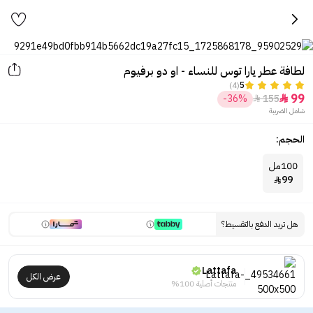
لطافة عطر يارا توس للنساء - او دو برفيوم
(4)
5
99
-36%
155


شامل الضريبة
الحجم:
100مل
99

هل تريد الدفع بالتقسيط؟
Lattafa
عرض الكل
منتجات أصلية 100%