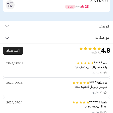
23

-50%

46
الوصف
مواصفات
4.8
اكتب تقيمك
71 تقييم
جما*****
2024/10/28
رائع جددا وثابت ريحته فيه عود
(3)
ارسال رد
2024/09/16
alaa a*****
يهههبل يهههبل لا تفوتنه بنات
(1)
ارسال رد
2024/09/14
Tibah *****
خيااااال ريحته تجنن
(1)
ارسال رد