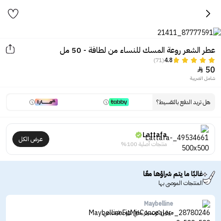
عطر الشعر روعة المسك للنساء من لطافة - 50 مل
(71)
4.8
50

شامل الضريبة
هل تريد الدفع بالتقسيط؟
Lattafa
عرض الكل
منتجات أصلية 100%
غالبًا ما يتم شراؤها معًا
المنتجات الموصى بها
Maybelline
ميبلين كونسيلر خافي عيوب فيت مي