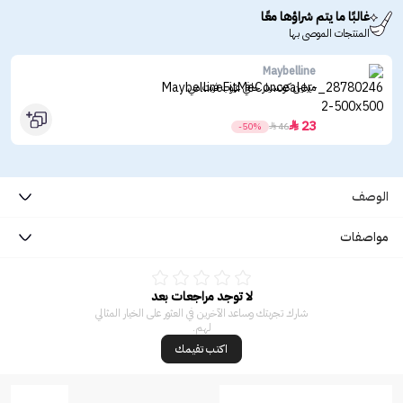
غالبًا ما يتم شراؤها معًا
المنتجات الموصى بها
Maybelline
ميبلين كونسيلر خافي عيوب فيت مي
23

-50%

46
الوصف
مواصفات
لا توجد مراجعات بعد
شارك تجربتك وساعد الآخرين في العثور على الخيار المثالي
لهم.
اكتب تقيمك