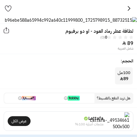
لطافة عطر رماد العود - او دو برفيوم
(0)
0
89

شامل الضريبة
الحجم:
100مل
89

هل تريد الدفع بالتقسيط؟
Lattafa
عرض الكل
منتجات أصلية 100%