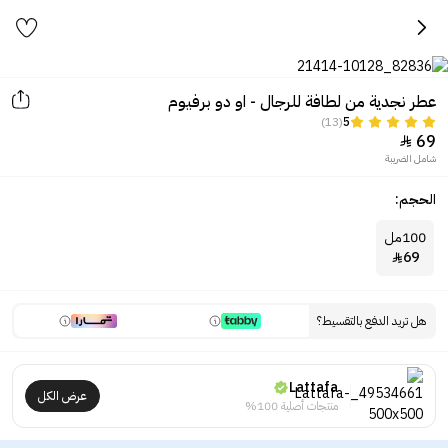
عطر نجدية من لطافة للرجال - او دو برفيوم
(13)
5
69

شامل الضريبة
الحجم:
100مل
69

هل تريد الدفع بالتقسيط؟
Lattafa
عرض الكل
منتجات أصلية 100%