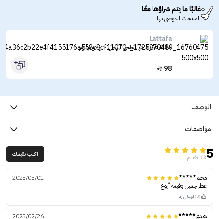
غالبًا ما يتم شراؤها معًا
المنتجات الموصى بها
Lattafa
لطافة عطر ماهر ليجاسي للرجال - او دو برفيوم
98

الوصف
مواصفات
5
اكتب تقيمك
13 تقييم
محم*****
2025/05/01
عطر جميل وقيمة أروع
(0)
ارسال رد
هدى*****
2025/02/26