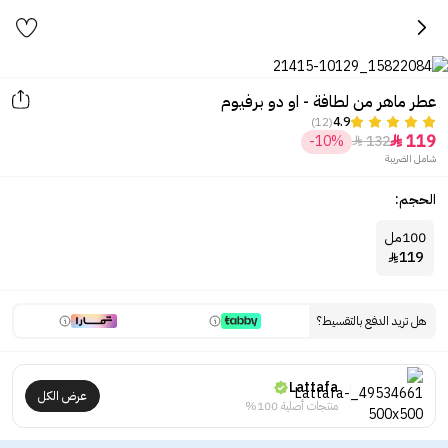
عطر ماهر من لطافة - او دو برفيوم
(12)
4.9
119
-10%
132


شامل الضريبة
الحجم:
100مل
119

هل تريد الدفع بالتقسيط؟
Lattafa
عرض الكل
منتجات أصلية 100%