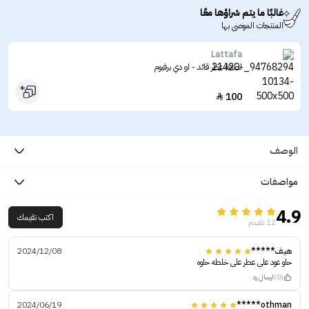
غالبًا ما يتم شراؤها معًا
المنتجات الموصى بها
Lattafa
لطافة عطر قائد - او دي برفيوم
100

الوصف
مواصفات
4.9
اكتب تقيمك
12 تقييم
هيف*****
2024/12/08
حلو عود على عطر على خلطه حلوه
(0)
ارسال رد
2024/06/19
othman*****