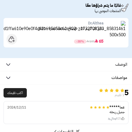
غالبًا ما يتم شراؤها معًا
المنتجات الموصى بها
Dr.Althea
دكتور الثيا كريم 345 للإصلاح المكثف للبشرة - 50مل
65

-38%

105
الوصف
مواصفات
5
اكتب تقيمك
1 تقييم
عما*****
2024/12/11
جميل ريحته
(2)
ارسال رد
كل التقييمات