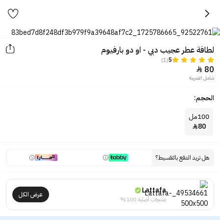
لطافة عطر عجيب دبي - او دو بارفيوم
(1)
5
80

شامل الضريبة
الحجم:
100مل
80

هل تريد الدفع بالتقسيط؟
Lattafa
عرض الكل
منتجات أصلية 100%