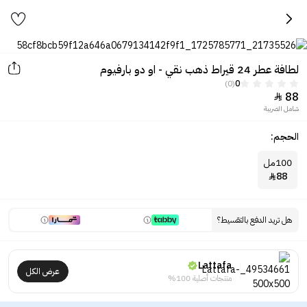
لطافة عطر 24 قيراط ذهب نقي - او دو بارفيوم
(0)
0
88

شامل الضريبة
الحجم:
100مل
88

هل تريد الدفع بالتقسيط؟
Lattafa
عرض الكل
منتجات أصلية 100%