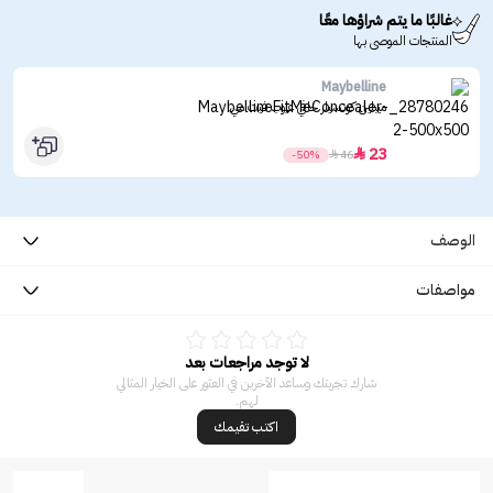
غالبًا ما يتم شراؤها معًا
المنتجات الموصى بها
Maybelline
ميبلين كونسيلر خافي عيوب فيت مي
23

-50%

46
الوصف
مواصفات
لا توجد مراجعات بعد
شارك تجربتك وساعد الآخرين في العثور على الخيار المثالي
لهم.
اكتب تقيمك