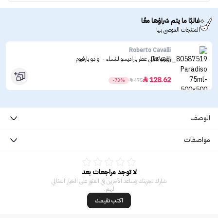
غالبًا ما يتم شراؤها معًا
المنتجات الموصى بها
Roberto Cavalli
روبرتو كفالي عطر باراديسو للنساء - او دو بارفيوم
128.62

-73%

475
الوصف
مواصفات
لا توجد مراجعات بعد
شارك تجربتك وساعد الآخرين في العثور على الخيار المثالي
لهم.
اكتب تقيمك