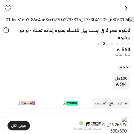
لانكوم عطر لا في ايست بيل للنساء بعبوة إعادة تعبئة - او دو
برفيوم
(0)
0
564

شامل الضريبة
الحجم:
100مل
564

هل تريد الدفع بالتقسيط؟
Lancome
عرض الكل
منتجات أصلية 100%