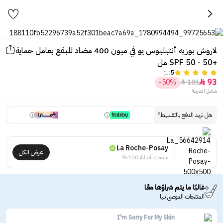
لاروش بوزيه أنثيليوس يو في ميون 400 مضاد للبقع بعامل حماية
+SPF 50 - 50 مل
(1)
5
93
-50%
185


شامل الضريبة
هل تريد الدفع بالتقسيط؟
La Roche-Posay
عرض الكل
منتجات أصلية 100%
غالبًا ما يتم شراؤها معًا
المنتجات الموصى بها
I'm Sorry For My Skin