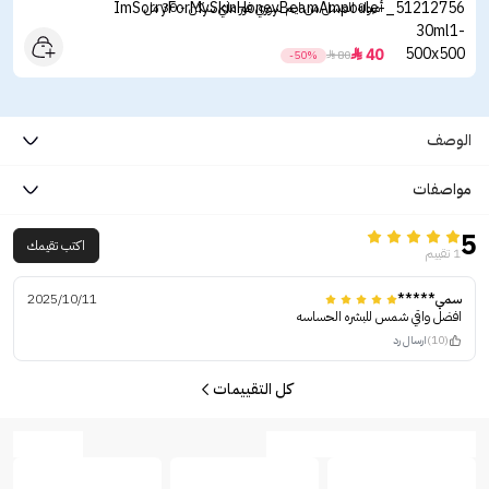
أمبولة العسل من ايم سوري فور ماي سكن - 30 مل
40

-50%

80
الوصف
مواصفات
5
اكتب تقيمك
1 تقييم
سمي*****
2025/10/11
افضل واقي شمس للبشره الحساسه
(10)
ارسال رد
كل التقييمات