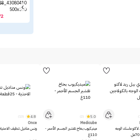
سيروم ميل
72
4.8
5.0
(13)
(2)
Once
Medicube
 لاكتو ماسك الوجه
ميديكيوب بخاخ تقشير الجسم الأحمر -
ونس مناديل تنظيف الاحذية - 25قط
110غ