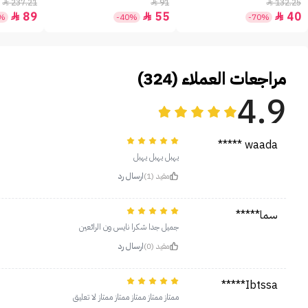
+30 - 50مل
237.21
91
132.25



89
55
40



2%
-40%
-70%
مراجعات العملاء (324)
4.9
waada *****
يهبل يهبل يهبل
مفيد (1)
ارسال رد
سما*****
جميل جدا شكرا نايس ون الرائعين
مفيد (0)
ارسال رد
Ibtssa*****
‏ممتاز ممتاز ممتاز ممتاز ممتاز لا تعليق