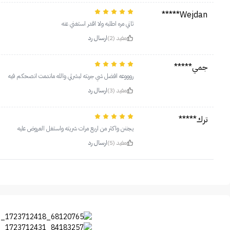
Wejdan*****
ثاني مره اطلبه ولا اقدر استغني عنه
مفيد (2)
ارسال رد
جمي*****
روووعه افضل شي جربته لبشرتي والله ماندمت انصحكم فيه
مفيد (3)
ارسال رد
ترك*****
يجننن واكثر من اربع مرات شريته واستغل العروض عليه
مفيد (5)
ارسال رد