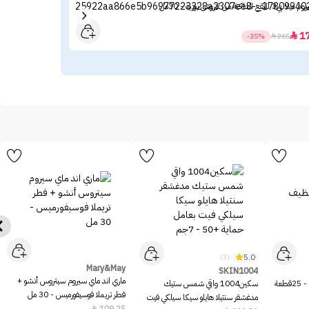
ا بي3 للبقع الداكنة من لاروش بوزيه - 30مل
جل أ
85
1

-35%

265
5.0
(3)
Mary&May
SKIN1004
ماري اند ماي سيروم سيتروس أنشو +
عة
سكين1004 واقي شمس ستيك
فطر تريملا فوسيفورميس - 30 مل
مدغشقر سنتيلا هايلو سيكا سيلكي فيت
