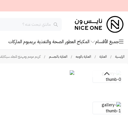
جميع الأقسام
المكياج
العطور
الصحة والتغذية
بريميوم
الماركات
الرئيسية
/
العناية
/
العناية بالوجه
/
العناية بالجسم
/
كريم مرمم ومهدئ للجلد سيكابلاست م