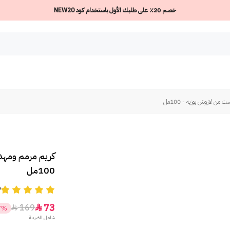
خصم 20٪ على طلبك الأول باستخدام كود NEW20
ن لاروش بوزيه - 100مل
كريم مرمم ومهد
100مل
9
73
169


7%
شامل الضريبة