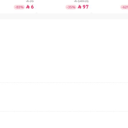
35
149.01


6
97


-83%
-35%
-6