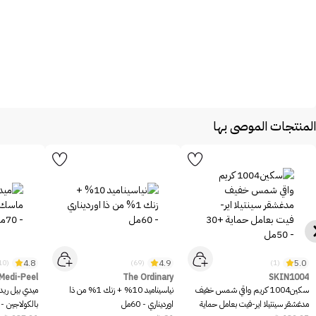
المنتجات الموصى بها
4.8
4.9
5.0
(10)
(69)
(1)
Medi-Peel
The Ordinary
SKIN1004
سكين1004 كريم واقي شمس خفيف
نياسيناميد 10% + زنك 1% من ذا
ميدي بيل ريد
مدغشقر سينتيلا اير-فيت بعامل حماية
اورديناري - 60مل
بالكولاجين - 70مل