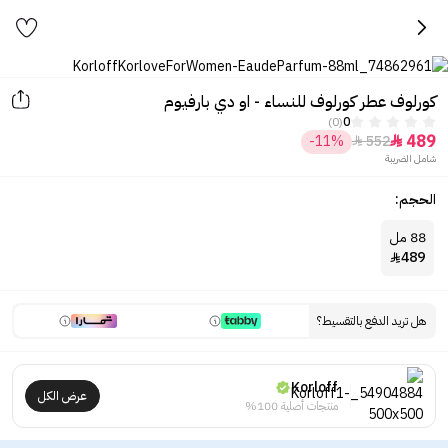
كورلوف عطر كورلوف للنساء - او دي بارفيوم
(0)
0
489
-11%
552


شامل الضريبة
الحجم:
88 مل
489

هل تريد الدفع بالتقسيط؟
Korloff
عرض الكل
منتجات أصلية 100%