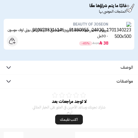
غالبًا ما يتم شراؤها معًا
المنتجات الموصى بها
BEAUTY OF JOSEON
سيروم تجديد حيوية منطقة العينين الجينسنغ + الريتينال من بيوتي اوف جوسون
- 30مل
38

-45%

69
الوصف
مواصفات
لا توجد مراجعات بعد
شارك تجربتك وساعد الآخرين في العثور على الخيار المثالي
لهم.
اكتب تقيمك