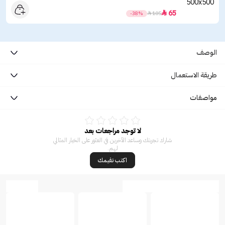
65

-38%

105
الوصف
طريقة الاستعمال
مواصفات
لا توجد مراجعات بعد
شارك تجربتك وساعد الآخرين في العثور على الخيار المثالي
لهم.
اكتب تقيمك