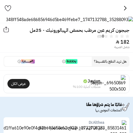
جيجون كريم عين مرطب بحمض الهيالورونيك - 25مل
(0)
0
182

شامل الضريبة
هل تريد الدفع بالتقسيط؟
Jayjun
عرض الكل
منتجات أصلية 100%
غالبًا ما يتم شراؤها معًا
المنتجات الموصى بها
Dr.Althea
دكتور الثيا كريم 345 للإصلاح المكثف للبشرة - 50مل