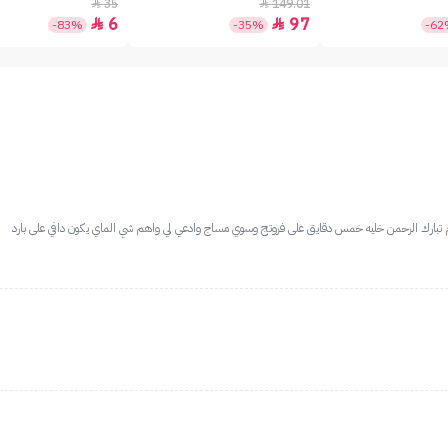
35
149.01


6
97


-83%
-35%
-6
بارك الرحمن خليه خمس دقايق على فروتج وسوي مساج وادعي لي واهم شي الماي يكون دافي على بارد