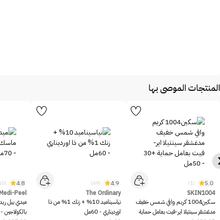
المنتجات الموصى بها
4.8
4.9
5.0
(10)
(69)
(1)
Medi-Peel
The Ordinary
SKIN1004
سكين1004 كريم واقي شمس خفيف
نياسيناميد 10% + زنك 1% من ذا
ميدي بيل ريد
مدغشقر سينتيلا اير-فيت بعامل حماية
اورديناري - 60مل
بالكولاجين - 70مل