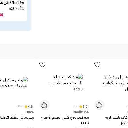
شام
84
4.8
5.0
(13)
(2)
Once
Medicube
 لاكتو ماسك الوجه
ميديكيوب بخاخ تقشير الجسم الأحمر -
ونس مناديل تنظيف الاحذية - 25قط
110غ