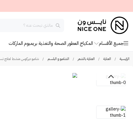
جميع الأقسام
المكياج
العطور
الصحة والتغذية
بريميوم
الماركات
الرئيسية
/
العناية
/
العناية بالشعر
/
الشامبو و البلسم
/
شامبو ديركوس منشط لعلاج تساقط