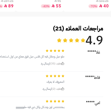
+30 - 50مل
237.21
91
132.25



89
55
40



2%
-40%
-70%
مراجعات العملاء (21)
4.9
غلا*****
حلو حيل وحلال فيه كل فلس حيل فرق معاي من اول استخدام ت
مفيد (35)
ارسال رد
فاط*****
المعروف لا يعرف
مفيد (2)
ارسال رد
امي*****
يجنننننننننن لون وشكل وكل شي فيه حلووووووو