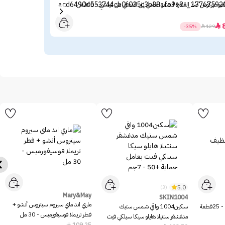
بو ديركوس ضد القشرة للشعر العادي إلى الدهني من فيتشي - 200مل
بخاخ
30

-35%

129
5.0
(3)
Mary&May
SKIN1004
ماري اند ماي سيروم سيتروس أنشو +
عة
سكين1004 واقي شمس ستيك
فطر تريملا فوسيفورميس - 30 مل
مدغشقر سنتيلا هايلو سيكا سيلكي فيت
