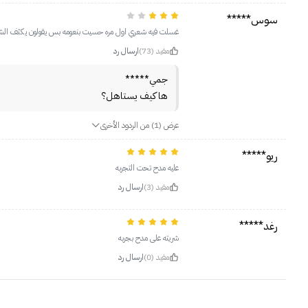
سوس*****
غسلت فيه شعري اول مره حسيت بنعومه بس يقولون يكثف ال
مفيد (73)
ارسال رد
جمي*****
ها كيف يستاهل؟
عرض (1) من الردود الأخرى
ريو*****
عليه مدح تحت التجربه
مفيد (3)
ارسال رد
رغد*****
شريته على مدح بجربه
مفيد (0)
ارسال رد