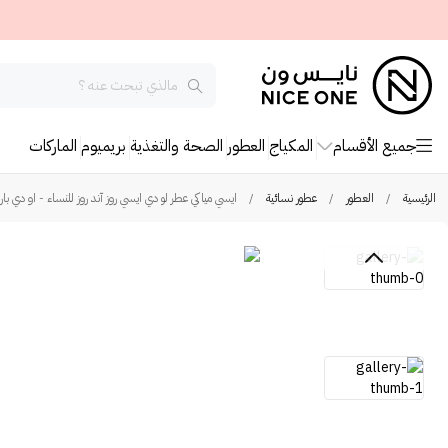
جميع الأقسام
المكياج
العطور
الصحة والتغذية
بريميوم
الماركات
الرئيسية
/
العطور
/
عطور نسائية
/
ايسي مياكي عطر لو دي ايسي روز آند روز للنساء - او دي با