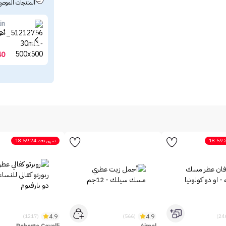
المنتجات الموصى
in
أمب
40
18:59:
ينتهي بعد
18:59:24
4.9
4.9
(1217)
(566)