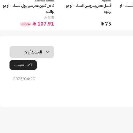
Calvin Klein
Ajmal
للنساء - او
أجمل عطر ريندروبس للنساء - او دو
كالفن كلاين عطر شير بيوتي للنساء - او دو
برفيوم
تواليت
315

107.91
75


-66%
اكتب تقيمك
2025/04/20