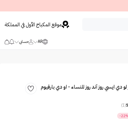
موقع المكياج الأول في المملكة
AR
حسابي
و دي ايسي روز آند روز للنساء - او دي بارفيوم
(1)
-22