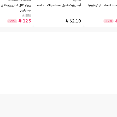
Roberto Cavalli
Ajmal
ك للنساء - او دو كولونيا
أجمل زيت عطري مسك سيلك - 12جم
روبرتو كفالي عطر ربورتو كفالي 
دو بارفيوم
550

125
62.10


-77%
-47%