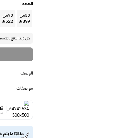
الحجم:
50مل
90مل
522
399


هل تريد الدفع بالتقسي
الوصف
مواصفات
ke
منت
غالبًا ما يتم ش