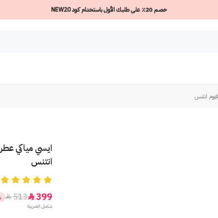
خصم 20٪ على طلبك الأول باستخدام كود NEW20
رفيوم انتنس
ايسي مياكي عطر ل
انتنس
5
399
513


%
شامل الضريبة