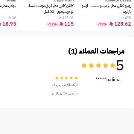
Jovan
Calvin Klein
Roberto Cavalli
روبرتو كفالي عطر باراديسو للنساء - او دو
كالفن كلاين عطر اترنتي مومنت للنساء -
جوفان عطر مس
بارفيوم
او دي بارفيوم - 100مل
36
425.05
475



18.95
115
128.62



-73%
-73%
مراجعات العملاء (1)
5
halima*****
انوثه طاغيه روووووعه
مفيد (0)
ارسال رد