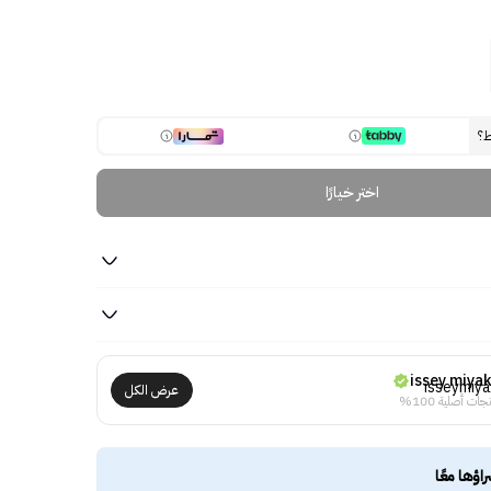
ط؟
اختر خيارًا
issey miya
عرض الكل
جات أصلية 100%
راؤها معًا