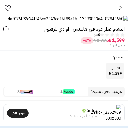
انيشيو عطر عود فور هابينس - او دي بارفيوم
(0)
0
1,599
-8%
1,737


شامل الضريبة
الحجم:
90مل
1,599

هل تريد الدفع بالتقسيط؟
Initio
عرض الكل
منتجات أصلية 100%