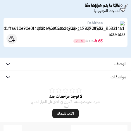
غالبًا ما يتم شراؤها معًا
المنتجات الموصى بها
Dr.Althea
دكتور الثيا كريم 345 للإصلاح المكثف للبشرة - 50مل
65

-38%

105
الوصف
مواصفات
لا توجد مراجعات بعد
شارك تجربتك وساعد الآخرين في العثور على الخيار المثالي
لهم.
اكتب تقيمك