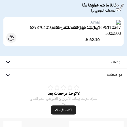
غالبًا ما يتم شراؤها معًا
المنتجات الموصى بها
Ajmal
أجمل زيت عطري مسك سيلك - 12جم
62.10

الوصف
مواصفات
لا توجد مراجعات بعد
شارك تجربتك وساعد الآخرين في العثور على الخيار المثالي
لهم.
اكتب تقيمك