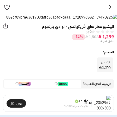
انيشيو عطر هاي فريكوانسي - او دي بارفيوم
(0)
0
1,299
-14%
1,502


شامل الضريبة
الحجم:
90مل
1,299

هل تريد الدفع بالتقسيط؟
Initio
عرض الكل
منتجات أصلية 100%