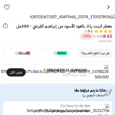
معطر البيت رذاذ بالعود الأسود من إبراهيم القرشي - 300مل
(3)
5
65
-50%
130


شامل الضريبة
هل تريد الدفع بالتقسيط؟
IBRAHEEM AL.QURASHI
عرض الكل
منتجات أصلية 100%
غالبًا ما يتم شراؤها معًا
المنتجات الموصى بها
I'm Sorry For My Skin
أمبولة العسل من ايم سوري فور ماي سكن - 30 مل