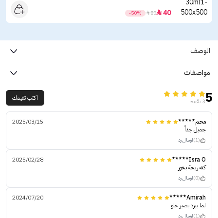
40

-50%

80
الوصف
مواصفات
5
اكتب تقيمك
3 تقييم
محم*****
2025/03/15
جميل جداً
(1)
ارسال رد
2025/02/28
Isra O*****
كنه ريحة بخور
(0)
ارسال رد
2024/07/20
Amirah*****
لما يبرد يصير حلو
(1)
ارسال رد