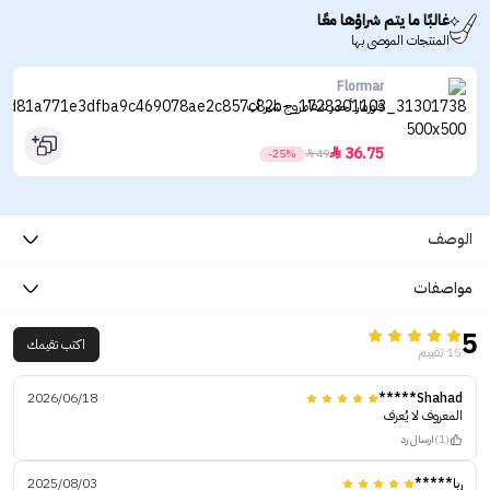
غالبًا ما يتم شراؤها معًا
المنتجات الموصى بها
Flormar
فلورمار أحمر شفاه روج شير أب
36.75

-25%

49
الوصف
مواصفات
5
اكتب تقيمك
15 تقييم
2026/06/18
Shahad*****
المعروف لا يُعرف
(1)
ارسال رد
ربا*****
2025/08/03