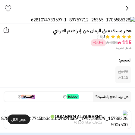
عطر مسك عبق الرمان من إبراهيم القرشي
(15)
5
115
-50%
230


شامل الضريبة
الحجم:
75مل
115

هل تريد الدفع بالتقسيط؟
IBRAHEEM AL.QURASHI
عرض الكل
منتجات أصلية 100%