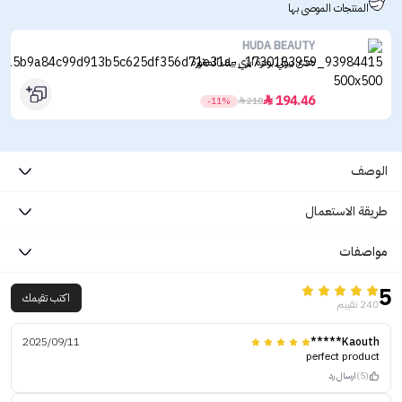
المنتجات الموصى بها
HUDA BEAUTY
هدى بيوتي بودرة ايزي بيك المنثورة
194.46

-11%

218
الوصف
طريقة الاستعمال
مواصفات
5
اكتب تقيمك
240 تقييم
2025/09/11
Kaouth*****
perfect product
(5)
ارسال رد