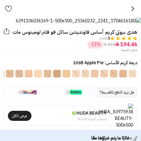
هدى بيوتي كريم أساس فاونديشن سائل فو فلتر لومينوس مات
(240)
5
194.46
-11%
218


شامل الضريبة
درجة كريم الأساس: 255B Apple Pie
هل تريد الدفع بالتقسيط؟
HUDA BEAUTY
عرض الكل
منتجات أصلية 100%
غالبًا ما يتم شراؤها معًا