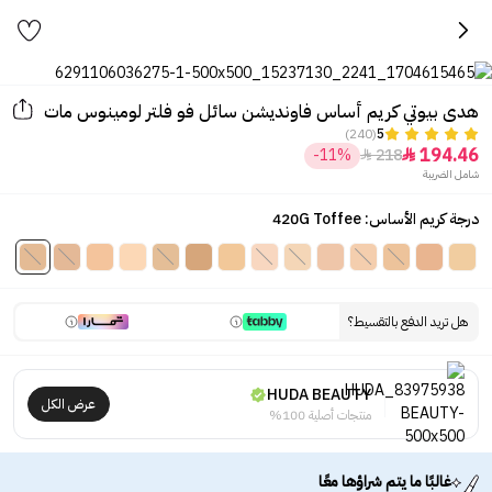
هدى بيوتي كريم أساس فاونديشن سائل فو فلتر لومينوس مات
(240)
5
194.46
-11%
218


شامل الضريبة
درجة كريم الأساس: 420G Toffee
هل تريد الدفع بالتقسيط؟
HUDA BEAUTY
عرض الكل
منتجات أصلية 100%
غالبًا ما يتم شراؤها معًا