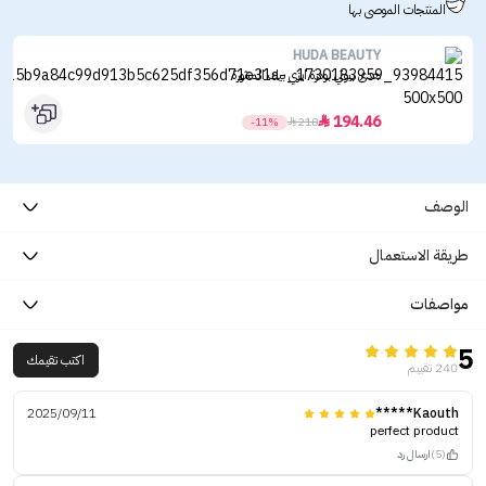
المنتجات الموصى بها
HUDA BEAUTY
هدى بيوتي بودرة ايزي بيك المنثورة
194.46

-11%

218
الوصف
طريقة الاستعمال
مواصفات
5
اكتب تقيمك
240 تقييم
2025/09/11
Kaouth*****
perfect product
(5)
ارسال رد