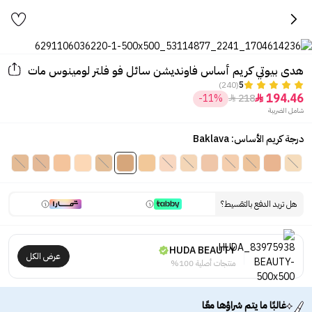
هدى بيوتي كريم أساس فاونديشن سائل فو فلتر لومينوس مات
(240)
5
194.46
-11%
218


شامل الضريبة
درجة كريم الأساس: Baklava
هل تريد الدفع بالتقسيط؟
HUDA BEAUTY
عرض الكل
منتجات أصلية 100%
غالبًا ما يتم شراؤها معًا