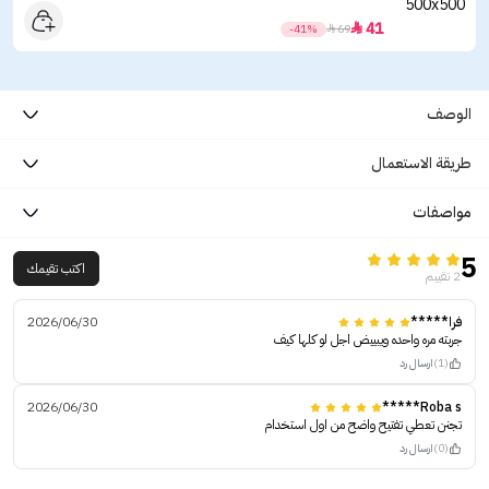
41

-41%

69
الوصف
طريقة الاستعمال
مواصفات
5
اكتب تقيمك
2 تقييم
فرا*****
2026/06/30
جربته مره واحده ويبييض اجل لو كلها كيف
(1)
ارسال رد
2026/06/30
Roba s*****
تجنن تعطي تفتيح واضح من اول استخدام
(0)
ارسال رد