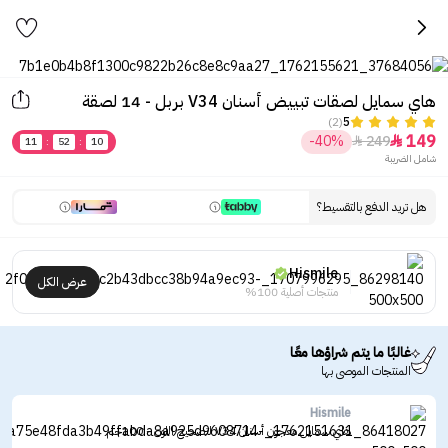
هاي سمايل لصقات تبييض أسنان V34 بربل - 14 لصقة
(2)
5
149
-40%
249


11
:
52
:
10
شامل الضريبة
هل تريد الدفع بالتقسيط؟
Hismile
عرض الكل
منتجات أصلية 100%
غالبًا ما يتم شراؤها معًا
المنتجات الموصى بها
Hismile
هاي سمايل معجون أسنان V34 لتصحيح اللون - 100جم