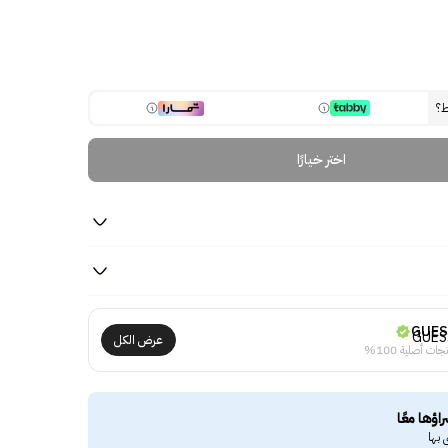
ط؟
اختر خيارًا
GUE
عرض الكل
جات أصلية 100%
راؤها معًا
 بها