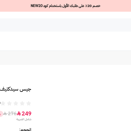
خصم 20٪ على طلبك الأول باستخدام كود NEW20
جيس سيدكتيف ري
0
249
276


%
شامل الضريبة
الحجم: