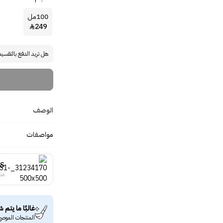
100مل
249

هل تريد الدفع بالتقسي
الوصف
مواصفات
SS
منت
غالبًا ما يتم ش
المنتجات الموصى