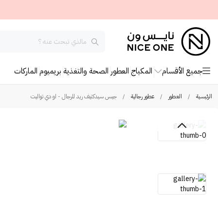
جميع الأقسام
المكياج
العطور
الصحة والتغذية
بريميوم
الماركات
الرئيسية
/
العطور
/
عطور رجالية
/
جيس سيدكتيف ريد للرجال - او دي تواليت