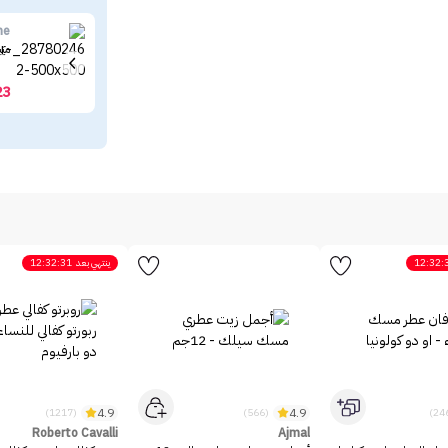
ne
ميب
23
12:32:
ينتهي بعد
12:32:31
4.9
4.9
(1217)
(566)
Roberto Cavalli
Ajmal