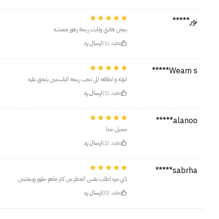
نور*****
يجنن هادي وثابت ريحة زهور منعشه
مفيد (1)
ارسال رد
Weam s*****
انوثه و لطافه الي تحب ريحة الياسمين بتخق عليه
مفيد (1)
ارسال رد
alanoo*****
جميل جدا
مفيد (2)
ارسال رد
sabrha*****
ثاني مره اطلب نفس العطر من كثر ماهو حلوو ويجننننن
مفيد (0)
ارسال رد