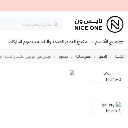
جميع الأقسام
المكياج
العطور
الصحة والتغذية
بريميوم
الماركات
الرئيسية
/
العطور
/
عطور نسائية
/
بريميوم
/
قوتشي فلورا جورجوس جاسمين للنساء - او 