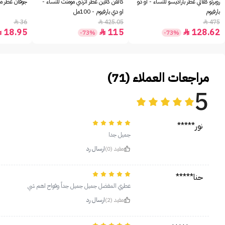
روبرتو كفالي عطر باراديسو للنساء - او دو
كالفن كلاين عطر اترنتي مومنت للنساء -
جوفان عطر مس
بارفيوم
او دي بارفيوم - 100مل
36
425.05
475



18.95
115
128.62



-73%
-73%
مراجعات العملاء (71)
5
نور*****
جميل جدا
مفيد (0)
ارسال رد
حنا*****
عطري المفضل جميل جميل جداً وفواح اهم شي
مفيد (2)
ارسال رد