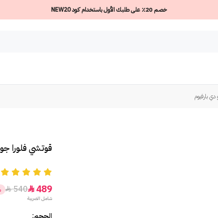
خصم 20٪ على طلبك الأول باستخدام كود NEW20
دي بارفيوم
قوتشي فلورا جو
5
489
540


%
شامل الضريبة
الحجم: