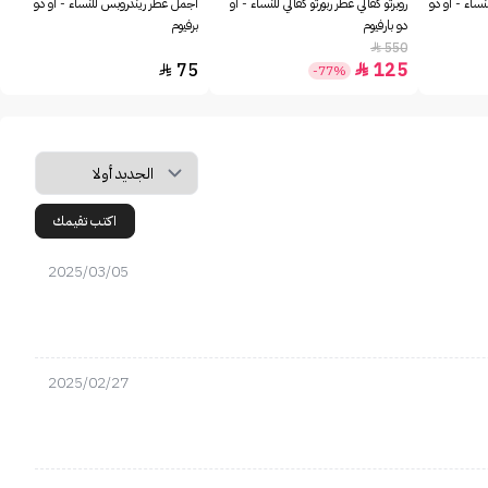
نساء - او دو
روبرتو كفالي عطر ربورتو كفالي للنساء - او
أجمل عطر ريندروبس للنساء - او دو
دو بارفيوم
برفيوم
550

75
125


-77%
اكتب تقيمك
2025/03/05
2025/02/27