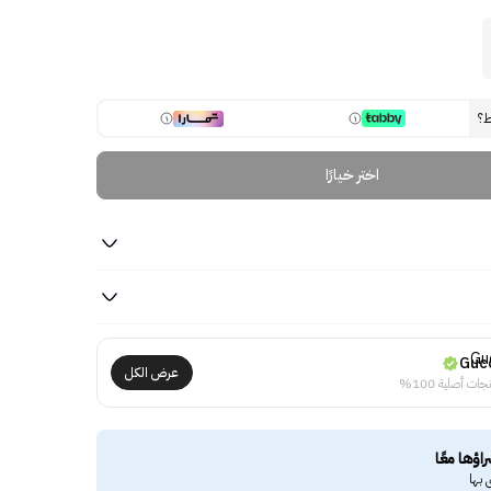
ط؟
اختر خيارًا
Guc
عرض الكل
جات أصلية 100%
راؤها معًا
 بها