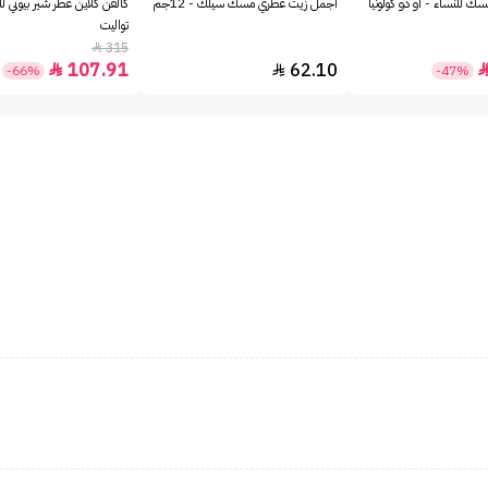
ك للنساء - او دو كولونيا
أجمل زيت عطري مسك سيلك - 12جم
كالفن كلاين عطر شير بيوتي لل
تواليت
315

107.91
62.10


-66%
-47%