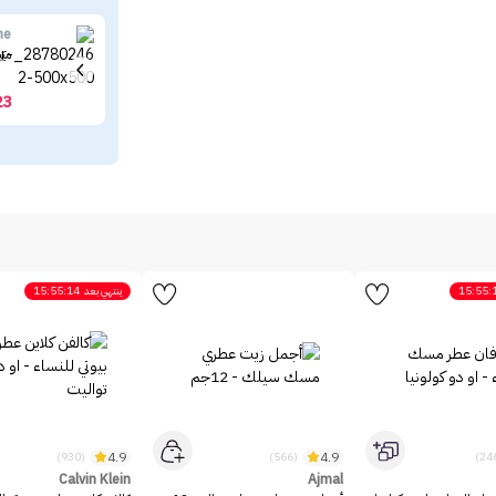
ne
ميب
23
15:55:
ينتهي بعد
15:55:14
4.9
4.9
(930)
(566)
Calvin Klein
Ajmal