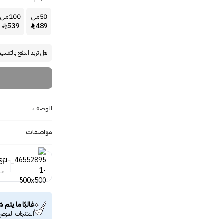
50مل
100مل
539
489


هل تريد الدفع بالتقسي
الوصف
مواصفات
ci
منت
غالبًا ما يتم ش
المنتجات الموصى