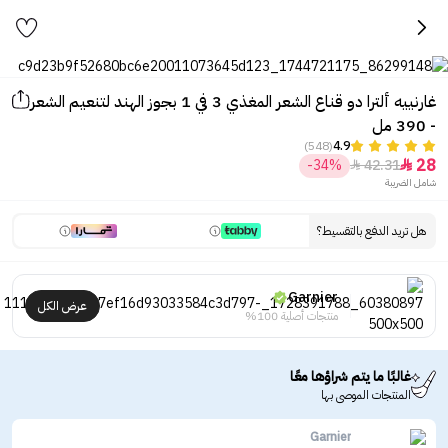
غارنييه ألترا دو قناع الشعر المغذي 3 في 1 بجوز الهند لتنعيم الشعر
- 390 مل
(548)
4.9
28
-34%
42.31


شامل الضريبة
هل تريد الدفع بالتقسيط؟
Garnier
عرض الكل
منتجات أصلية 100%
غالبًا ما يتم شراؤها معًا
المنتجات الموصى بها
Garnier