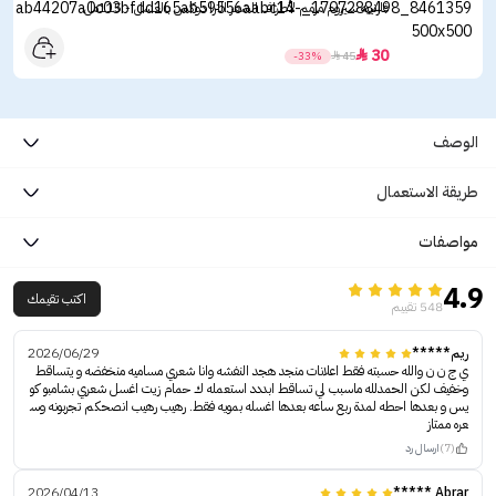
غارنييه سيروم مرمم لأطراف الشعر الترا دوكس بالعسل - 115مل
30

-33%

45
الوصف
طريقة الاستعمال
مواصفات
4.9
اكتب تقيمك
548 تقييم
ريم*****
2026/06/29
ي ج ن ن والله حسبته فقط اعلانات منجد هجد النفشه وانا شعري مساميه منخفضه و يتساقط
وخفيف لكن الحمدلله ماسبب لي تساقط ابددد استعمله ك حمام زيت اغسل شعري بشامبو كو
يس و بعدها احطه لمدة ربع ساعه بعدها اغسله بمويه فقط. رهيب رهيب انصحكم تجربونه وس
عره ممتاز
(7)
ارسال رد
2026/04/13
Abrar *****