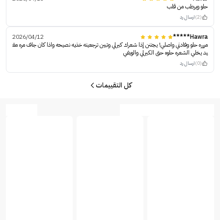
حلو ويرطب من قلب
(2)
ارسال رد
2026/04/12
Hawra*****
مررره حلو وفادني واصلي! يجننن إذا شعرك كيرلي وتبين ترجعينه خذيه نصيحه واذا كان جاف مره مف
يد يخلي الشعره حلوه حق الكيرلي والويفي
(0)
ارسال رد
كل التقييمات