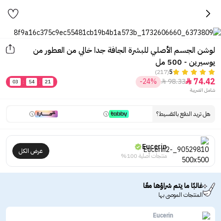
لوشن الجسم الأصلي للبشرة الجافة جدا خالي من العطور من
يوسيرين - 500 مل
(217)
5
74.42
-24%
98.33


03
:
54
:
21
شامل الضريبة
هل تريد الدفع بالتقسيط؟
Eucerin
عرض الكل
منتجات أصلية 100%
غالبًا ما يتم شراؤها معًا
المنتجات الموصى بها
Eucerin