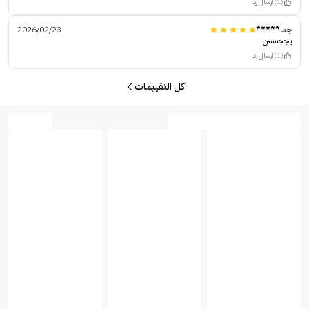
(1)
ارسال رد
جما*****
2026/02/23
يججنننننن
(1)
ارسال رد
كل التقييمات