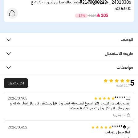
كريم العلاج الأصلي للبشرة الجافة جدا من يوسرين - 454 غ
105

-17%

127
الوصف
طريقة الاستعمال
مواصفات
5
اكتب تقيمك
217 تقييم
بشا*****
2026/07/05
رهيب يرطب من قلب لي الان اسبوع ارطب منه اتعب وانا اقول يستاهل كل ريال اصلي شركة يو
سرين حلال فيها كل ريال نتايجها تنشاف بسرعه
(0)
ارسال رد
ام �*****
2026/05/12
فعلا جميل للترطيب