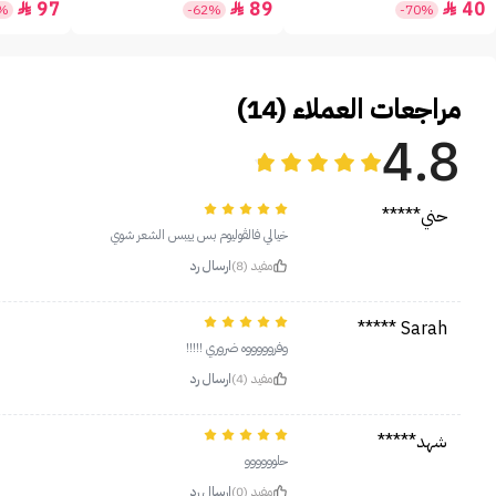
97
89
40



5%
-62%
-70%
مراجعات العملاء (14)
4.8
حني*****
خيالي فالڤوليوم بس ييبس الشعر شوي
مفيد (8)
ارسال رد
Sarah *****
وفروووووه ضروري !!!!!
مفيد (4)
ارسال رد
شهد*****
حلوووووو
مفيد (0)
ارسال رد