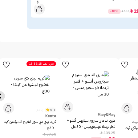
40
1

-18%

143
ينتهي بعد
18:36:18
4.9
(135)
Mary&May
Kenta
ماري اند ماي سيروم سيتروس أنشو +
ستيك
كريم بيبي دي سون لتفتيح البشرة من كينتا
فطر تريملا فوسيفورميس - 30 مل
سيلكي فيت
- 30ج
109.25

37.50
