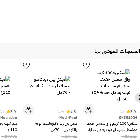
المنتجات الموصى بها
5.0
4.8
5.0
(2)
(10)
(1)
Medicube
Medi-Peel
SKIN1004
سكين1004 كريم واقي شمس خفيف
ميدي بيل ريد لاكتو ماسك الوجه
ميديكيوب بخا
مدغشقر سينتيلا اير-فيت بعامل حماية
بالكولاجين - 70مل
110غ
+30 - 50مل
149.01
237.21
132.25


