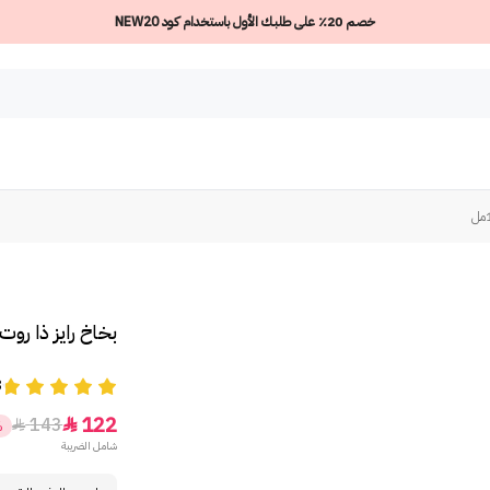
خصم 20٪ على طلبك الأول باستخدام كود NEW20
بخاخ رايز ذا روت ل
8
122
143


%
شامل الضريبة