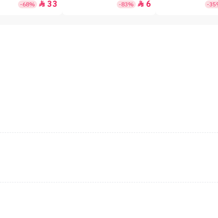
33
6


-68%
-83%
-3