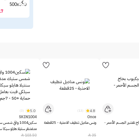
17
5.0
4.8
(3)
(13)
SKIN1004
Once
خ تقشير الجسم الأحمر -
ونس مناديل تنظيف الاحذية - 25قطعة
سكين1004 واقي شمس 
مدغشقر سنتيلا هايلو سيكا 
بعامل حماية +50 - 7جم
103.50
35

