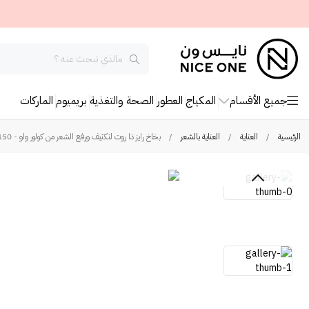
جميع الأقسام
المكياج
العطور
الصحة والتغذية
بريميوم
الماركات
الرئيسية
/
العناية
/
العناية بالشعر
/
بخاخ رايز ذا روت لتكثيف ورفع الشعر من كولور واو - 150مل