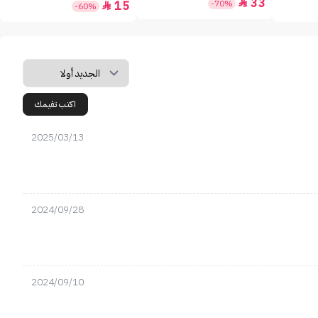
33

-70%
15

-60%
اكتب تقيمك
2025/03/13
2024/09/28
2024/09/10