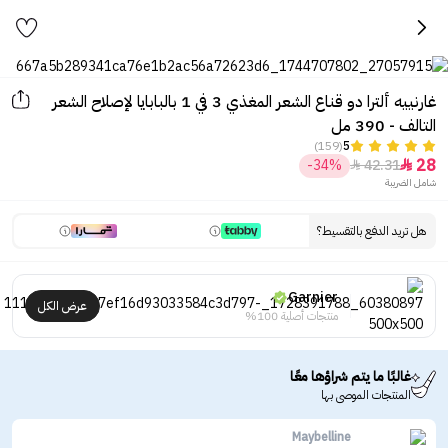
غارنييه ألترا دو قناع الشعر المغذي 3 في 1 بالبابايا لإصلاح الشعر
التالف - 390 مل
(159)
5
28
-34%
42.31


شامل الضريبة
هل تريد الدفع بالتقسيط؟
Garnier
عرض الكل
منتجات أصلية 100%
غالبًا ما يتم شراؤها معًا
المنتجات الموصى بها
Maybelline