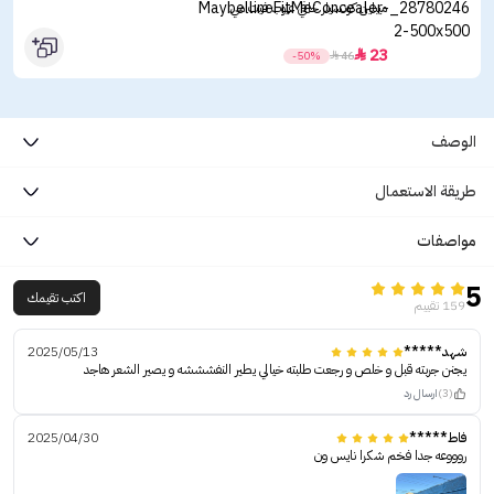
ميبلين كونسيلر خافي عيوب فيت مي
23

-50%

46
الوصف
طريقة الاستعمال
مواصفات
5
اكتب تقيمك
159 تقييم
شهد*****
2025/05/13
يجنن جربته قبل و خلص و رجعت طلبته خيالي يطير النفشششه و يصير الشعر هاجد
(3)
ارسال رد
فاط*****
2025/04/30
روووعه جدا فخم شكرا نايس ون