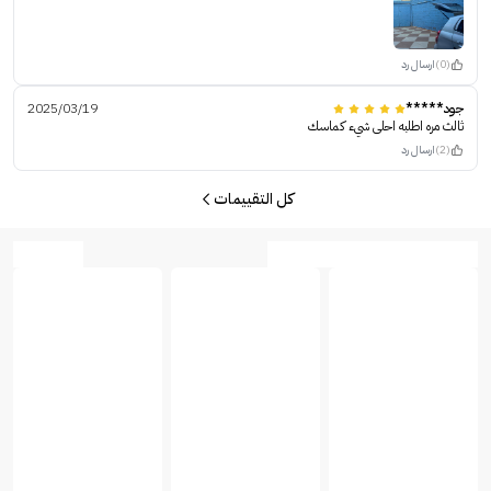
(0)
ارسال رد
جود*****
2025/03/19
ثالث مره اطلبه احلى شيء كماسك
(2)
ارسال رد
كل التقييمات