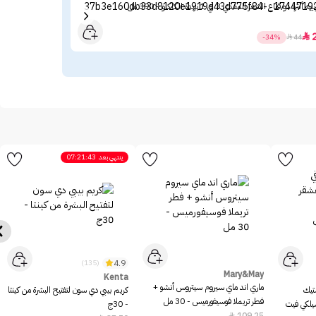
يه ألترا دو قناع الشعر المغذي 3 في 1 بزبدة الكاكاو - 390 مل
زيت ب
22

-34%

44
ينتهي بعد
07:21:43
4.9
(135)
Mary&May
Kenta
ماري اند ماي سيروم سيتروس أنشو +
ستيك
كريم بيبي دي سون لتفتيح البشرة من كينتا
فطر تريملا فوسيفورميس - 30 مل
سيلكي فيت
- 30ج
