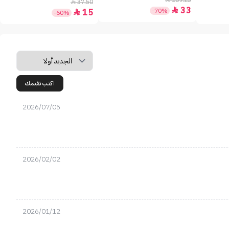
109.25
37.50

33

-70%
15

-60%
اكتب تقيمك
2026/07/05
2026/02/02
2026/01/12