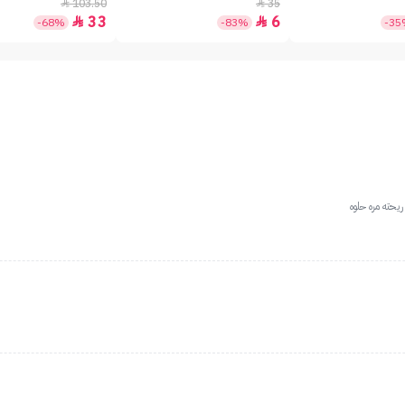
بعامل حماية +50 - 7جم
103.50
35


33
6


-68%
-83%
-3
يحته مره حلوه