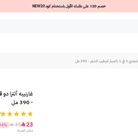
خصم 20٪ على طلبك الأول باستخدام كود NEW20
ب الشعر - 390 مل
- 390 مل
9
23
35


34%
شامل الضريبة