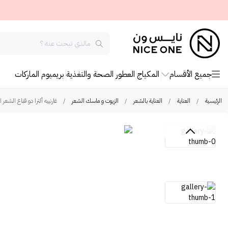
جميع الأقسام
المكياج
العطور
الصحة والتغذية
بريميوم
الماركات
الرئيسية
/
العناية
/
العناية بالشعر
/
الزيوت و ماسك الشعر
/
غارنييه ألترا دو قناع الشعر المغذي 3 في 1 بالصبار لترطي