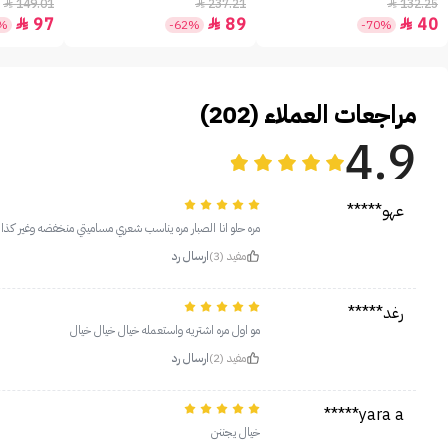
+30 - 50مل
149.01
237.21
132.25



97
89
40



5%
-62%
-70%
مراجعات العملاء (202)
4.9
عهو*****
مره حلو انا الصبار مره يناسب شعري مساميتي منخفضه وغير كذا ر
مفيد (3)
ارسال رد
رغد*****
مو اول مره اشتريه واستعمله خيال خيال خيال
مفيد (2)
ارسال رد
yara a*****
خيال يجننن