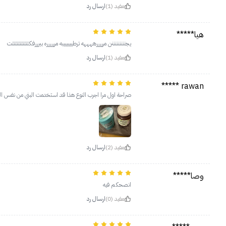
مفيد (1)
ارسال رد
هيا*****
يجنننننننننن مرررررههههه ترطييييييبه مرررررره بيرررفكتتتتتتتتتتتت
مفيد (1)
ارسال رد
rawan *****
صراحة اول مرا اجرب النوع هذا قد استخدمت البني من نفس الب
مفيد (2)
ارسال رد
وصا*****
انصحكم فيه
مفيد (0)
ارسال رد