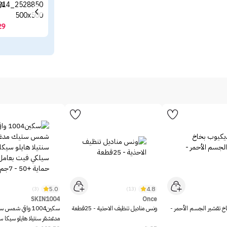
غارني
29
5.0
4.8
(3)
(13)
SKIN1004
Once
خ تقشير الجسم الأحمر -
ونس مناديل تنظيف الاحذية - 25قطعة
سكين1004 واقي شمس 
مدغشقر سنتيلا هايلو سيكا 