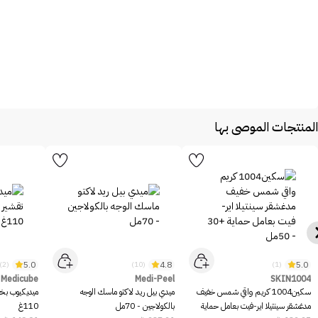
المنتجات الموصى بها
5.0
4.8
5.0
(2)
(10)
(1)
Medicube
Medi-Peel
SKIN1004
سكين1004 كريم واقي شمس خفيف
ميدي بيل ريد لاكتو ماسك الوجه
ميديكيوب بخا
مدغشقر سينتيلا اير-فيت بعامل حماية
بالكولاجين - 70مل
110غ