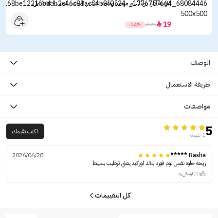
غارنييه ألترا دو بلسم مرطب ومجدد للشعر الجاف بالعنب - 360 مل
19

-24%

25
الوصف
طريقة الاستعمال
مواصفات
5
اكتب تقيمك
1 تقييم
2026/06/28
Rasha *****
ريحه حلوه نفس توم فورد بلاك اوركيد يعني ترطيب بسيط
(0)
ارسال رد
كل التقييمات