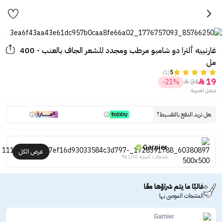
غارنييه ألترا دو شامبو مرطب ومجدد للشعر الجاف بالعنب - 400
مل
(1)
5
19
-21%
24


شامل الضريبة
هل تريد الدفع بالتقسيط؟
Garnier
عرض الكل
منتجات أصلية 100%
غالبًا ما يتم شراؤها معًا
المنتجات الموصى بها
Garnier