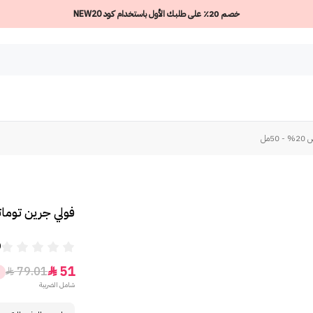
خصم 20٪ على طلبك الأول باستخدام كود NEW20
مل
فولي جرين توماتو س
0
51
79.01


%
شامل الضريبة