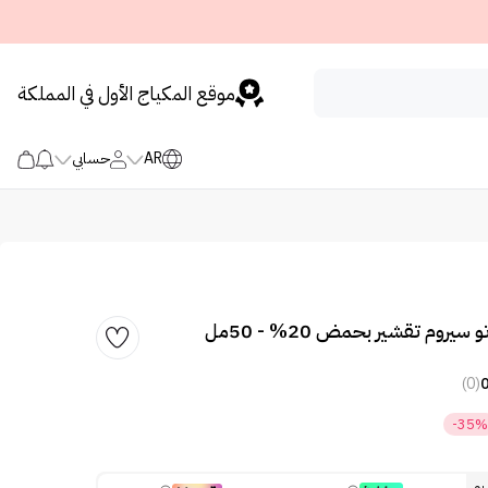
موقع المكياج الأول في المملكة
AR
حسابي
يروم تقشير بحمض 20% - 50مل
(0)
-35