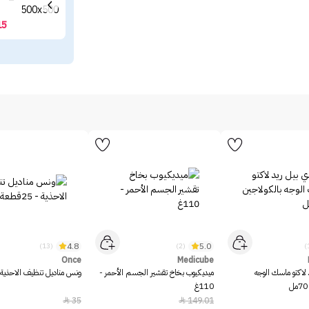
15
4.8
5.0
(13)
(2)
Once
Medicube
 لاكتو ماسك الوجه
ميديكيوب بخاخ تقشير الجسم الأحمر -
ونس مناديل تنظيف الاحذية - 25قط
110غ
35
149.01

