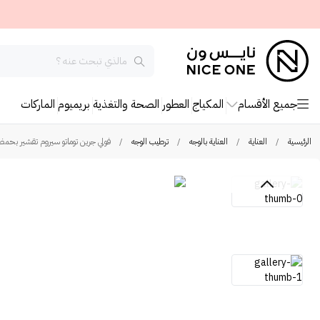
جميع الأقسام
المكياج
العطور
الصحة والتغذية
بريميوم
الماركات
الرئيسية
/
العناية
/
العناية بالوجه
/
ترطيب الوجه
/
فولي جرين توماتو سيروم تقشير بحمض 20% - 50