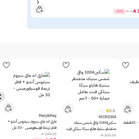
.20

-50%

30
5.0
(3)
Mary&May
SKIN1004
ماري اند ماي سيروم سيتروس أنشو +
عة
سكين1004 واقي شمس ستيك
فطر تريملا فوسيفورميس - 30 مل
مدغشقر سنتيلا هايلو سيكا سيلكي فيت
109.25

بعامل حماية +50 - 7جم
103.50
