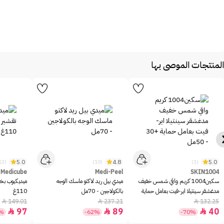
المنتجات الموصى بها
5.0
4.8
5.0
(2)
(10)
(1)
Medicube
Medi-Peel
SKIN1004
سكين1004 كريم واقي شمس خفيف
ميدي بيل ريد لاكتو ماسك الوجه
ميديكيوب بخا
مدغشقر سينتيلا اير-فيت بعامل حماية
بالكولاجين - 70مل
110غ
+30 - 50مل
149.01
237.21
132.25



97
89
40



5%
-62%
-70%