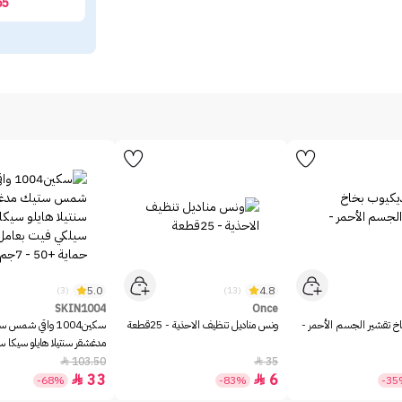
65
5.0
4.8
(3)
(13)
SKIN1004
Once
خ تقشير الجسم الأحمر -
ونس مناديل تنظيف الاحذية - 25قطعة
سكين1004 واقي شمس 
مدغشقر سنتيلا هايلو سيكا 
بعامل حماية +50 - 7جم
103.50
35


33
6


-68%
-83%
-3