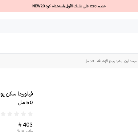
خصم 20٪ على طلبك الأول باستخدام كود NEW20
د لون البشرة ويعزز الإشراقة - 50 مل
فيلورجا سكن يوني
50 مل
0
403

شامل الضريبة