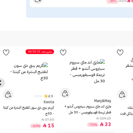
63

-38%

105
ينتهي بعد
04:55:31
4.9
(135)
Mary&May
Kenta
ماري اند ماي سيروم سيتروس أنشو +
ستيك
كريم بيبي دي سون لتفتيح البشرة من كينتا
فطر تريملا فوسيفورميس - 30 مل
سيلكي فيت
- 30ج
109.25

37.50

33

-70%
15

-60%