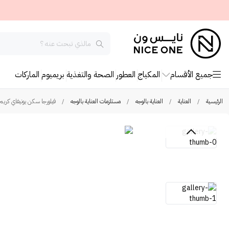
جميع الأقسام
المكياج
العطور
الصحة والتغذية
بريميوم
الماركات
الرئيسية
/
العناية
/
العناية بالوجه
/
مستلزمات العناية بالوجه
/
فيلورجا سكن يونيفاي كريم موح