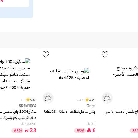
15
5.0
4.8
(3)
(13)
SKIN1004
Once
خ تقشير الجسم الأحمر -
ونس مناديل تنظيف الاحذية - 25قطعة
سكين1004 واقي شمس 
مدغشقر سنتيلا هايلو سيكا 
بعامل حماية +50 - 7جم
103.50
35


33
6


-68%
-83%
-3