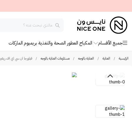
جميع الأقسام
المكياج
العطور
الصحة والتغذية
بريميوم
الماركات
الرئيسية
/
العناية
/
العناية بالوجه
/
مستلزمات العناية بالوجه
/
فيلورجا ان سي اي اف ريفيرس