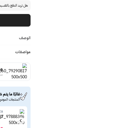
هل تريد الدفع بالتقسي
الوصف
مواصفات
ga
منت
غالبًا ما يتم ش
المنتجات الموصى
ta
كري