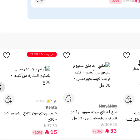
20

-60%

37.50
ينتهي بعد
07:59:36
4.9
(135)
Mary&May
Kenta
ماري اند ماي سيروم سيتروس أنشو +
ستيك
كريم بيبي دي سون لتفتيح البشرة من كينتا
فطر تريملا فوسيفورميس - 30 مل
سيلكي فيت
- 30ج
109.25

37.50

33

-70%
15

-60%