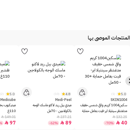
المنتجات الموصى بها
5.0
4.8
5.0
(2)
(10)
(1)
Medicube
Medi-Peel
SKIN1004
سكين1004 كريم واقي شمس خفيف
ميدي بيل ريد لاكتو ماسك الوجه
ميديكيوب بخا
مدغشقر سينتيلا اير-فيت بعامل حماية
بالكولاجين - 70مل
110غ
+30 - 50مل
149.01
237.21
132.25



97
89
40



5%
-62%
-70%