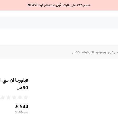
خصم 20٪ على طلبك الأول باستخدام كود NEW20
 كريم للوجه يقاوم الشيخوخة - 50مل
فيلورجا ان سي ا
50مل
0
644

شامل الضريبة