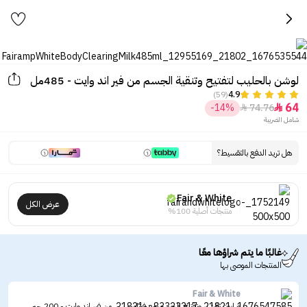
لوشن بالحليب لتفتيح وتنقية الجسم من فير اند وايت - 485مل
(59)
4.9
64
-14%
74.76


شامل الضريبة
هل تريد الدفع بالتقسيط؟
Fair & White
عرض الكل
منتجات أصلية 100%
غالبًا ما يتم شراؤها معًا
المنتجات الموصى بها
Fair & White
صابون تقشير وتفتيح الجسم مع فيتامين سي من فير اند وايت - 200 جم