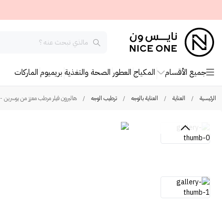
جميع الأقسام
المكياج
العطور
الصحة والتغذية
بريميوم
الماركات
الرئيسية
/
العناية
/
العناية بالوجه
/
ترطيب الوجه
/
هاليرون فيلر مرطب معزز من يوسرين - 30مل