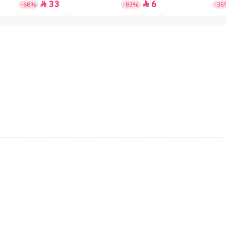
33
6


-68%
-83%
-3