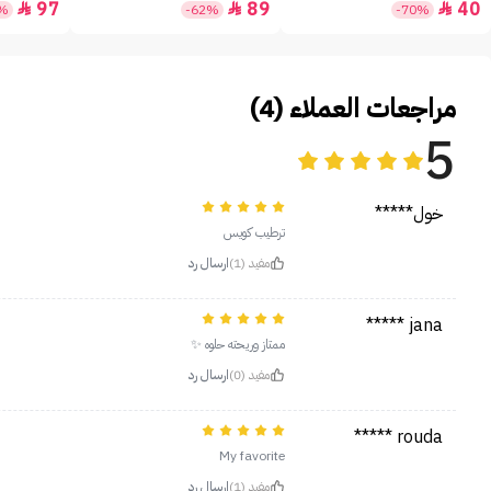
97
89
40



5%
-62%
-70%
مراجعات العملاء (4)
5
خول*****
ترطيب كويس
مفيد (1)
ارسال رد
jana *****
ممتاز وريحته حلوه ✨
مفيد (0)
ارسال رد
rouda *****
My favorite
مفيد (1)
ارسال رد