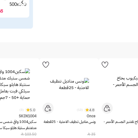
65
5.0
4.8
(3)
(13)
SKIN1004
Once
خ تقشير الجسم الأحمر -
ونس مناديل تنظيف الاحذية - 25قطعة
سكين1004 واقي شمس 
مدغشقر سنتيلا هايلو سيكا 
بعامل حماية +50 - 7جم
103.50
35

