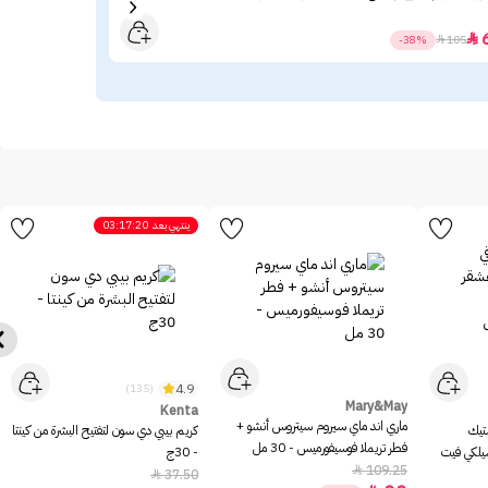
16

-38%

105
ينتهي بعد
03:17:20
4.9
(135)
Mary&May
Kenta
ماري اند ماي سيروم سيتروس أنشو +
ستيك
كريم بيبي دي سون لتفتيح البشرة من كينتا
فطر تريملا فوسيفورميس - 30 مل
سيلكي فيت
- 30ج
109.25

37.50
