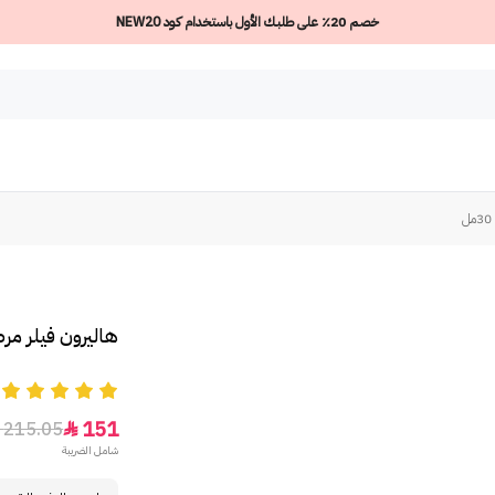
خصم 20٪ على طلبك الأول باستخدام كود NEW20
هاليرون فيلر مرط
5
151
215.05

شامل الضريبة