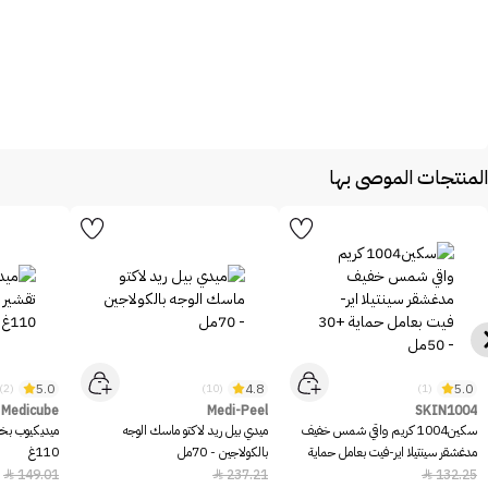
المنتجات الموصى بها
5.0
4.8
5.0
(2)
(10)
(1)
Medicube
Medi-Peel
SKIN1004
سكين1004 كريم واقي شمس خفيف
ميدي بيل ريد لاكتو ماسك الوجه
ميديكيوب بخا
مدغشقر سينتيلا اير-فيت بعامل حماية
بالكولاجين - 70مل
110غ
+30 - 50مل
149.01
237.21
132.25


