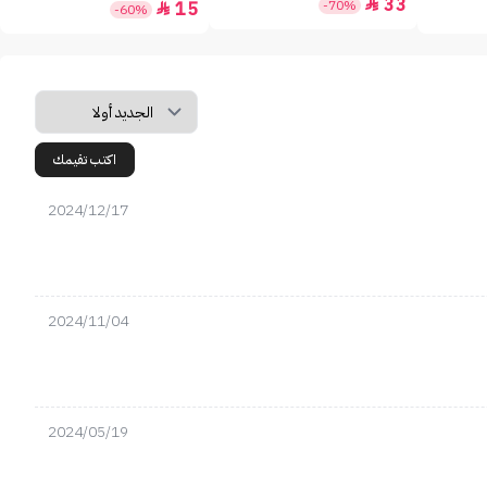
33

-70%
15

-60%
اكتب تقيمك
2024/12/17
2024/11/04
2024/05/19