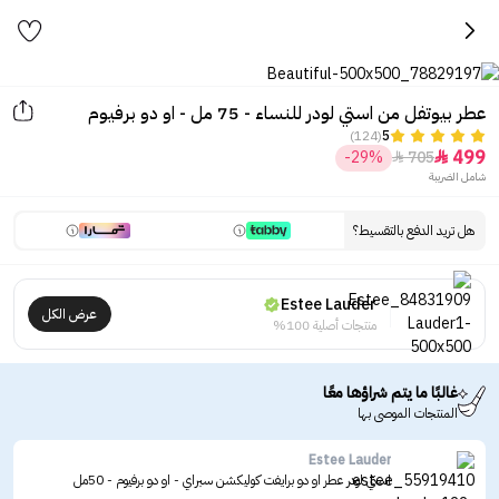
عطر بيوتفل من استي لودر للنساء - 75 مل - او دو برفيوم
(124)
5
499
-29%
705


شامل الضريبة
هل تريد الدفع بالتقسيط؟
Estee Lauder
عرض الكل
منتجات أصلية 100%
غالبًا ما يتم شراؤها معًا
المنتجات الموصى بها
Estee Lauder
استي لودر عطر او دو برايفت كوليكشن سبراي - او دو برفيوم - 50مل