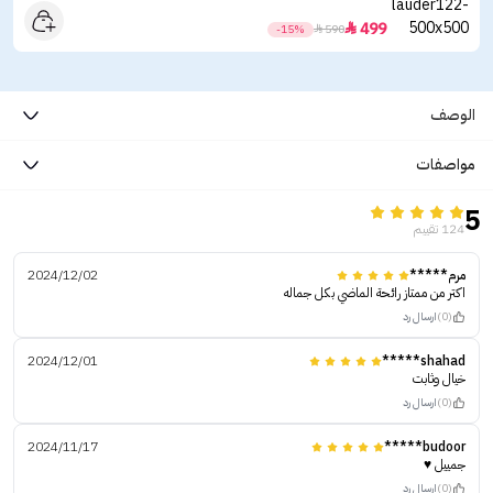
499

-15%

590
الوصف
مواصفات
5
124 تقييم
مرم*****
2024/12/02
اكتر من ممتاز رائحة الماضي بكل جماله
(0)
ارسال رد
2024/12/01
shahad*****
خيال وثابت
(0)
ارسال رد
2024/11/17
budoor*****
جمييل ♥️
(0)
ارسال رد