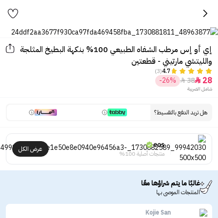
إي أو إس مرطب الشفاه الطبيعي 100% بنكهة البطيخ المثلجة
والليتشي مارتيني - قطعتين
(3)
4.7
28
-26%
38


شامل الضريبة
هل تريد الدفع بالتقسيط؟
eos
عرض الكل
منتجات أصلية 100%
غالبًا ما يتم شراؤها معًا
المنتجات الموصى بها
Kojie San