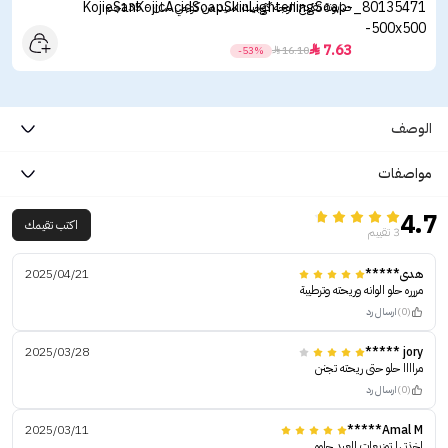
صابونة تفتيح الوجه كوجيك اسيد من كوجي سان - 135جم
7.63

-53%

16.10
الوصف
مواصفات
4.7
اكتب تقيمك
3 تقييم
هدى*****
2025/04/21
مررره حلو الوانه وريحته وترطيبة
(0)
ارسال رد
2025/03/28
jory *****
مراااا حلو حتى ريحته تجنن
(0)
ارسال رد
2025/03/11
Amal M*****
اخذتها توزيعات للعيد حلوه