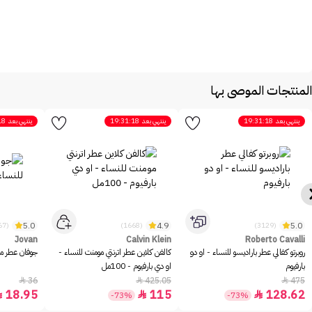
المنتجات الموصى بها
ينتهي بعد
19:31:18
ينتهي بعد
19:31:18
ينتهي بعد
18
5.0
4.9
5.0
(2467)
(1668)
(3129)
Jovan
Calvin Klein
Roberto Cavalli
روبرتو كفالي عطر باراديسو للنساء - او دو
كالفن كلاين عطر اترنتي مومنت للنساء -
جوفان عطر مس
بارفيوم
او دي بارفيوم - 100مل
36
425.05
475



18.95
115
128.62



-73%
-73%