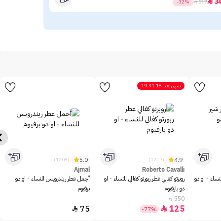
.31
3

-32%

517
ينتهي بعد
19:31:18
5.0
4.9
(1208)
(1217)
Ajmal
Roberto Cavalli
نساء - او دو
روبرتو كفالي عطر ربورتو كفالي للنساء - او
أجمل عطر ريندروبس للنساء - او دو
دو بارفيوم
برفيوم
550

75
125


-77%