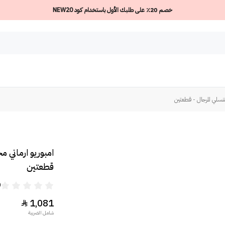
خصم 20٪ على طلبك الأول باستخدام كود NEW20
نتنسلي للرجال - قطعتين
امبوريو ارماني م
قطعتين
0
1,081

شامل الضريبة