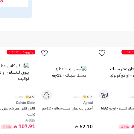
49
19:31:
ينتهي بعد
19:31:18
4.9
4.9
(930)
(566)
Calvin Klein
Ajmal
ك للنساء - او دو كولونيا
أجمل زيت عطري مسك سيلك - 12جم
كالفن كلاين عطر شير بيوتي لل
تواليت
315

107.91
62.10


-66%
-47%