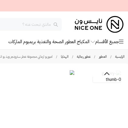
جميع الأقسام
المكياج
العطور
الصحة والتغذية
بريميوم
الماركات
الرئيسية
/
العطور
/
عطور رجالية
/
الهدايا
/
امبوريو ارماني مجموعة عطر سترونجر ويذ يو ا