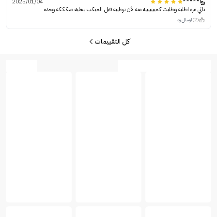
روا*****
2025/01/04
ثاني مره اطلبه وطلبت كميييييييه منه لأن ترطيبه قبل الميكب يخليه صكككه وحده
(2)
ارسال رد
كل التقييمات