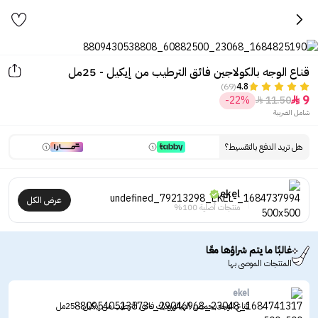
قناع الوجه بالكولاجين فائق الترطيب من إيكيل - 25مل
(69)
4.8
9
-22%
11.50


شامل الضريبة
هل تريد الدفع بالتقسيط؟
ekel
عرض الكل
منتجات أصلية 100%
غالبًا ما يتم شراؤها معًا
المنتجات الموصى بها
ekel
قناع الوجه بحمض الهيالورونيك فائق الترطيب من إيكيل - 25مل