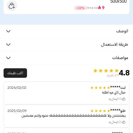
9

-22%

11.50
الوصف
طريقة الاستعمال
مواصفات
4.8
اكتب تقيمك
69 تقييم
ابت*****
2026/02/02
خيال ثاني مره اطلبه
(0)
ارسال رد
خلو*****
2025/02/09
يجنننننننننن ولا غلططططططططططططططططططططه خذوه وانتم مغمضين
(2)
ارسال رد