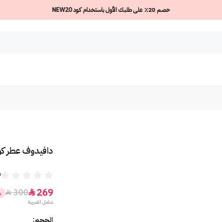
خصم 20٪ على طلبك الأول باستخدام كود NEW20
دافيدوف عطر كول 
0
269
300


%
شامل الضريبة
الحجم: