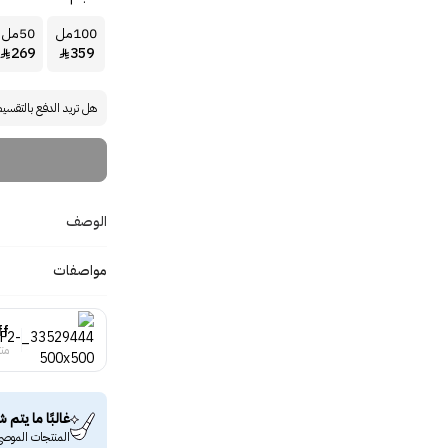
100مل
50مل
269
359


هل تريد الدفع بالتقسي
الوصف
مواصفات
ff
منت
غالبًا ما يتم ش
المنتجات الموصى