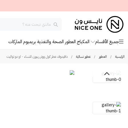
جميع الأقسام
المكياج
العطور
الصحة والتغذية
بريميوم
الماركات
الرئيسية
/
العطور
/
عطور نسائية
/
دافيدوف عطر كول ووتر ريبورن للنساء - او دو تواليت