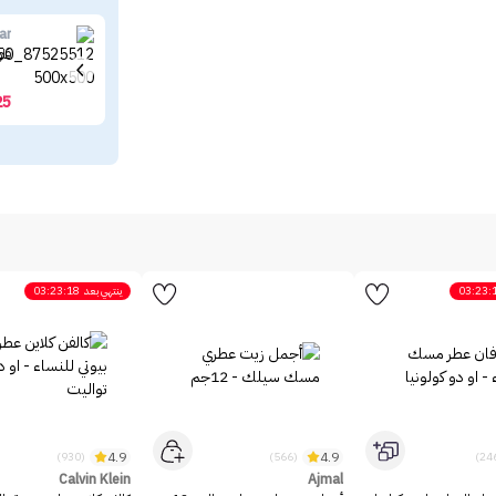
ar
فلو
25
03:23:
ينتهي بعد
03:23:18
4.9
4.9
(930)
(566)
Calvin Klein
Ajmal