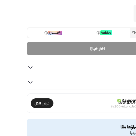
ط؟
اختر خيارًا
Davido
عرض الكل
جات أصلية 100%
راؤها معًا
 بها