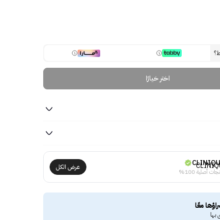
ط؟
اختر خيارًا
CLINIQ
عرض الكل
جات أصلية 100%
راؤها معًا
 بها