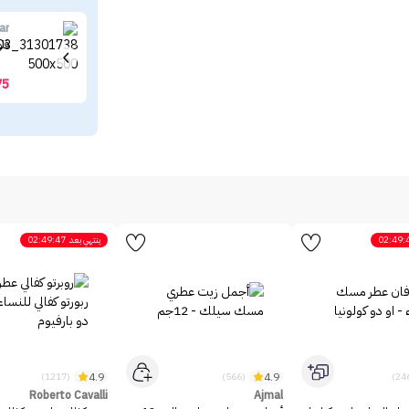
ar
فلو
75
02:49:
ينتهي بعد
02:49:47
4.9
4.9
(1217)
(566)
Roberto Cavalli
Ajmal