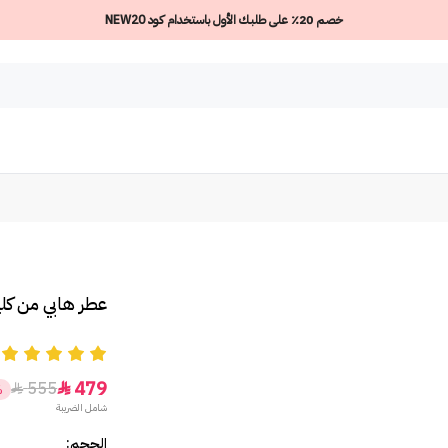
خصم 20٪ على طلبك الأول باستخدام كود NEW20
عطر هابي من كلي
5
479
555


%
شامل الضريبة
الحجم: