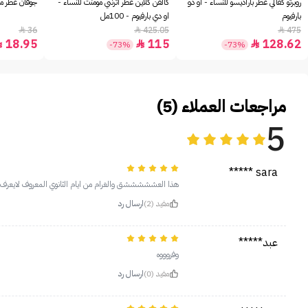
روبرتو كفالي عطر باراديسو للنساء - او دو
كالفن كلاين عطر اترنتي مومنت للنساء -
جوفان عطر مس
بارفيوم
او دي بارفيوم - 100مل
36
425.05
475



18.95
115
128.62



-73%
-73%
مراجعات العملاء (5)
5
sara *****
هذا العشششششق والغرام من ايام الثانوي المعروف لايعرف ي
مفيد (2)
ارسال رد
عبد*****
وفروووه
مفيد (0)
ارسال رد