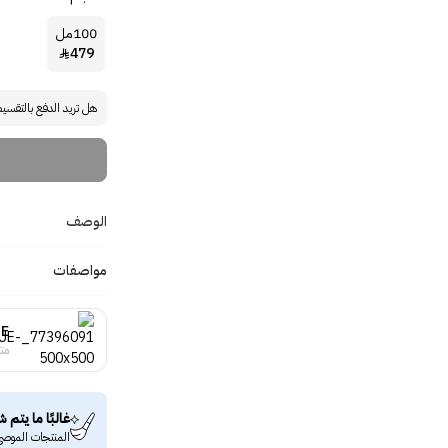
100مل
479

هل تريد الدفع بالتقسي
الوصف
مواصفات
UE
منت
غالبًا ما يتم ش
المنتجات الموصى