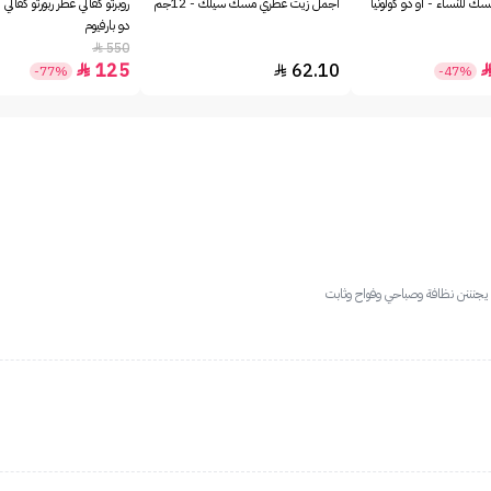
ك للنساء - او دو كولونيا
أجمل زيت عطري مسك سيلك - 12جم
روبرتو كفالي عطر ربورتو كفالي 
دو بارفيوم
550

125
62.10


-77%
-47%
جنننن نظافة وصباحي وفواح وثابت