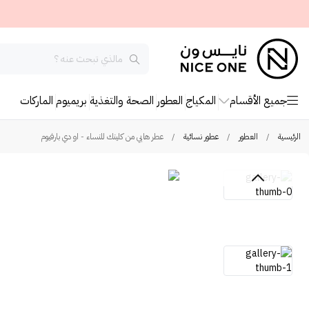
جميع الأقسام
المكياج
العطور
الصحة والتغذية
بريميوم
الماركات
الرئيسية
/
العطور
/
عطور نسائية
/
عطر هابي من كلينك للنساء - او دي بارفيوم