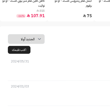
للنساء - او
أجمل عطر ريندروبس للنساء - او دو
كالفن كلاين عطر شير بيوتي للنساء - او دو
برفيوم
تواليت
315

107.91
75


-66%
اكتب تقيمك
2024/05/31
2024/01/03